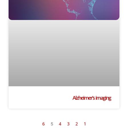
Alzheimer’s imaging
6
4
3
2
1
5