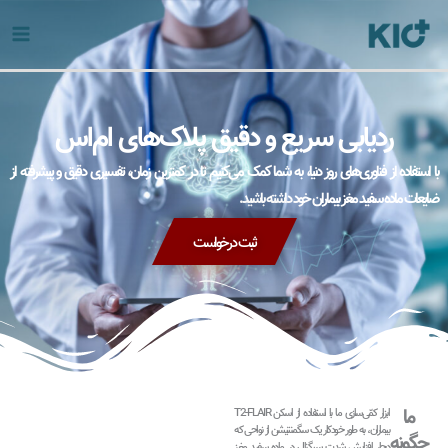
رش
ه
حتوا
ردیابی سریع و دقیق پلاک‌های ام‌اس
با استفاده از فناوری‌های روز دنیا، به شما کمک می‌کنیم تا در کمترین زمان، تفسیری دقیق و پیشرفته از
ضایعات ماده سفید مغز بیماران خود داشته باشید.
ثبت درخواست
ما
ابزار کمّی‌سازی ما با استفاده از اسکن T2-FLAIR
بیماران، به طور خودکار یک سگمنتیشن از نواحی که
چگونه
دچار افزایش شدت سیگنال در ماده سفید مغز