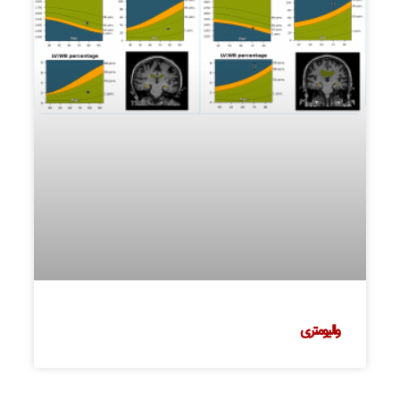
والیومتری