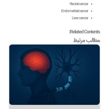
Rectal cancer
Endometrial cancer
Liver cancer
Related Contents:
مطالب مرتبط