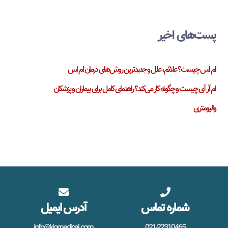
پست‌های اخیر
ام اس چیست؟ علائم، علل و جدیدترین روش‌های درمان ام اس
ام آر آی چیست و چگونه کار می‌کند؟ راهنمای کامل برای بیماران و پزشکان
والیومتری
شماره تماس
آدرس ایمیل
info@kiomedical.com
021-22310465