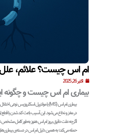
ام اس چیست؟ علائم، علل 
اکتبر 26, 2025
بیماری ام اس چیست و چگونه ای
بیماری ام اس (MS) یا مولتیپل اسکلرو
در مغز و نخاع می‌شود. این آسیب باعث کند شدن یا قطع ا
اگرچه علت دقیق بروز ام اس هنوز به‌طور کامل مشخص نی
حمله می‌کند؛ به همین دلیل ام اس در دسته‌ی بیماری‌های 