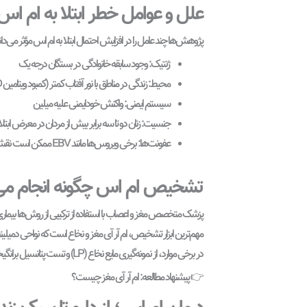
علل و عوامل خطر ابتلا به ام اس
پژوهش‌ها چند عامل را در افزایش احتمال ابتلا به ام اس مؤثر می‌دانن
ژنتیک: وجود سابقه خانوادگی در بستگان درجه یک
محیط: زندگی در مناطق با نور آفتاب کمتر (کمبود ویتامین D)
سیستم ایمنی: واکنش خودایمنی علیه میلین
جنسیت: زنان دو تا سه برابر بیش از مردان در معرض ابتل
عفونت‌ها: برخی ویروس‌ها مانند EBV ممکن است نقش داشته باشند
تشخیص ام اس چگونه انجام می
پزشک متخصص مغز و اعصاب با استفاده از ترکیبی از روش‌ها بیم
مهم‌ترین ابزار تشخیص، ام آر آی مغز و نخاع است که نواحی دمیلینه
در برخی موارد، از نمونه‌گیری مایع نخاع (LP) و تست پتانسیل برانگیخته برای تأیید تشخیص استفاده می‌شود.
👉 پیشنهاد مطالعه: ام آر آی مغز چیست؟