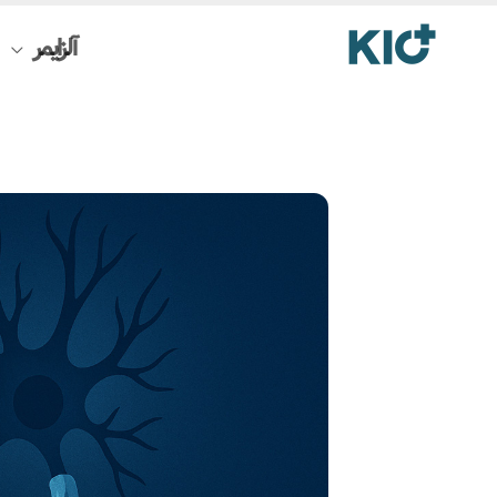
رش
آلزایمر
ه
حتوا