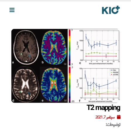
رش
ه
حتوا
T2 mapping
سپتامبر 7, 2021
توضیحات: