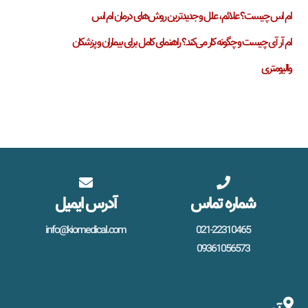
ام اس چیست؟ علائم، علل و جدیدترین روش‌های درمان ام اس
ام آر آی چیست و چگونه کار می‌کند؟ راهنمای کامل برای بیماران و پزشکان
والیومتری
شماره تماس
آدرس ایمیل
info@kiomedical.com
021-22310465
09361056573