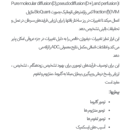
ا( Pure molecular diffusion (D), pseudodiffusion (D∗), and perfusion
fraction (f)( IVIM کمی پارامترهای اتوماتیک بصورت BioQuant ماژول
اعمال میکند تا تغییرات در ریز ساختار بافتها را برای ارزیابی فرایندهای سرطان در عمل و
تحقیقات بالینی تشخیص دهد
این ابزار تمایز تغییرات دیفیوژن خالص را به دلیل تغییرات در جزء عروقی امکان پذیر
می کند و اطلاعات اضافی مکمل نتایج معمولی ADC را ارائه می
دهد
این برای توصیف فرآیندهای توموری برای بهبود تشخیص زودهنگام ، تشخیص ،
ارزیابی پاسخ درمانی و پیگیری بیماران مبتلا به گلیوما ، مننژیوم و لنفوم
مفید است
بیماریها :
تومور گالیوما
تومور مننژیوم ها
تومور لنفوم ها
آسیب های ایسکمیک