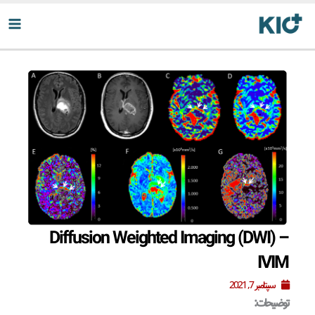
رش
ه
حتوا
Diffusion Weighted Imaging (DWI) –
IVIM
سپتامبر 7, 2021
توضیحات: