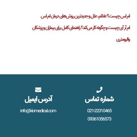
ام اس چیست؟ علائم، علل و جدیدترین روش‌های درمان ام اس
ام آر آی چیست و چگونه کار می‌کند؟ راهنمای کامل برای بیماران و پزشکان
والیومتری
شماره تماس
آدرس ایمیل
info@kiomedical.com
021-22310465
09361056573