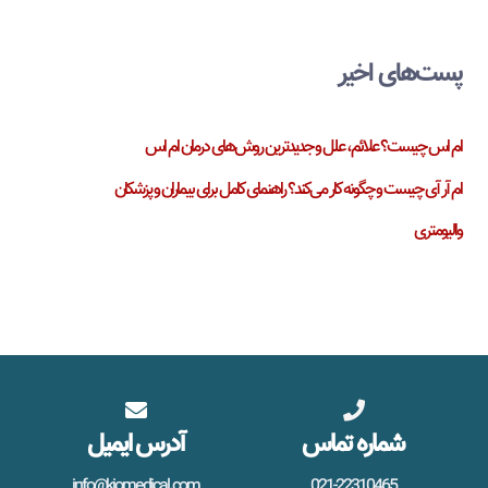
پست‌های اخیر
ام اس چیست؟ علائم، علل و جدیدترین روش‌های درمان ام اس
ام آر آی چیست و چگونه کار می‌کند؟ راهنمای کامل برای بیماران و پزشکان
والیومتری
شماره تماس
آدرس ایمیل
info@kiomedical.com
021-22310465