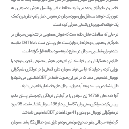
خاصی در ماموگرافی دیده می شود. مطالعات قبلی پتانسیل هوش مصنوعی را به
عنوان یک خواننده مستقل برای موارد سرطان در معرض خطر و کم خطر بدون کمک
یک خواننده تصویربرداری انسانی معرفی کرده است.
در حالی که مطالعات نشان داده است که هوش مصنوعی در تشخیص سرطان در
ماموگرافی معمولی دو طرفه با رادیولوژیست های پستان است ، اما با DBT مقایسه
نشده و برای شناسایی سرطان در سطح ضایعه مورد مطالعه قرار نگرفته است.
دالبلوم و همکارانش می خواستند نرم افزارهای هوش مصنوعی تجاری موجود را
ارزیابی کرده و دریابند که آیا می تواند سرطان های اضافی را در غربالگری ماموگرافی
دیجیتال تشخیص دهد که در غیر این صورت فقط در DBT شناسایی می شوند یا
قابل تشخیص نیستند و بعداً به عنوان سرطان های فاصله ای ظاهر می شوند.
آنها داده های 14768 زن سوئدی را در آزمایش غربالگری توموسنتز پستان مالمو
بررسی کردند. میانگین سنی زنان 57 سال بود. از 136 سرطان کشف شده ، 95 مورد
در ماموگرافی دیجیتال دو بعدی و 41 مورد فقط در DBT تشخیص داده شد.
اگر ضایعه سرطانی بطور صحیح موضعی بوده و دارای نمره حداقل 62 باشد ، سرطان