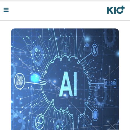
رش
ه
حتوا