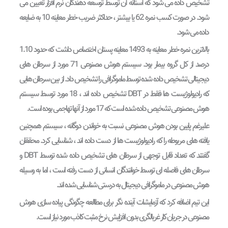
تشخیص داده می شود که آستانه آن توسط توسعه دهندگان نرم افزار تعیین می
شود. در صورت کسب نمره 62 یا بیشتر ، حداکثر ضریب خطر معاینه 10 به ضایعه
داده می شود.
بالاترین نمره خطر معاینه به 1493 معاینه پستان اختصاص داشت که حدود 1.10
درصد از کل گروه بیمار بود. سیستم هوش مصنوعی 71 مورد از سرطان های
دیجیتالی تشخیص داده شده توسط ماموگرافی را تشخیص داد. از بین سرطان هایی
که رادیولوژیست ها فقط در DBT تشخیص داده اند ، 18 مورد توسط سیستم
هوش مصنوعی تشخیص داده شده است که 17 مورد از آنها تهاجمی بوده است.
علیرغم پایین بودن هوش مصنوعی نسبت به خواندن دوگانه ، سیستم همچنین
یافته های مربوطه را که رادیولوژیست ها از دست داده اند ، شناسایی کرد. محققان
گفتند که تعداد قابل توجهی از سرطان های تشخیص داده شده توسط DBT و
سرطان های فاصله ای توسط خوانندگان انسانی از دست رفته است ، اما به وسیله
هوش مصنوعی در ماموگرافی دیجیتال به درستی شناسایی شده اند.
این تیم اضافه کرد که آزمایشات آینده نگر برای مطالعه چگونگی پیاده سازی هوش
مصنوعی در جریان کار غربالگری بدون افزایش نرخ مثبت کاذب مورد نیاز است.