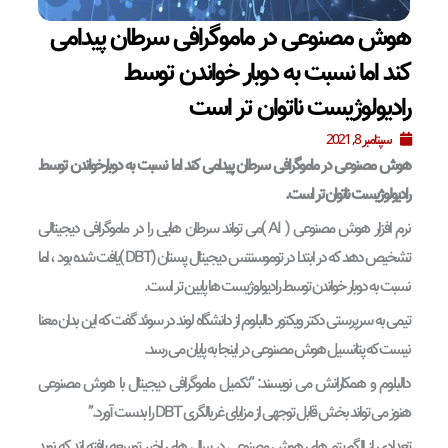
هوش مصنوعی در ماموگرافی سرطان پیدامی
کند اما نسبت به دوبار خواندن توسط
رادیولوژیست ناتوان تر است
سپتامبر 8, 2021
هوش مصنوعی در ماموگرافی سرطان پیدامی کند اما نسبت به دوبارخواندن توسط
رادیولوژیست ناتوان تر است.
نرم افزار هوش مصنوعی ( AI )می تواند سرطان هایی را در ماموگرافی دیجیتالی
تشخیص دهد که در ابتدا در توموسنتس دیجیتال پستان (DBT )یافت شده بود ، اما
نسبت به دوبار خواندن توسط رادیولوژیست ها پایین تر است.
تیمی به سرپرستی دکتر ویکتور دالبلوم از دانشگاه لوند در سوئد گفت که این بدان معنا
نیست که پتانسیل هوش مصنوعی در اینجا به پایان می رسد.
دالبلوم و همکارانش می نویسند: “تکمیل ماموگرافی دیجیتال با هوش مصنوعی
هنوز می تواند بخش قابل توجهی از مزایای غربالگری DBT را بدست آورد.”
تعدادی از الگوریتم های هوش مصنوعی در سال های اخیر توسعه یافته اند که نوید