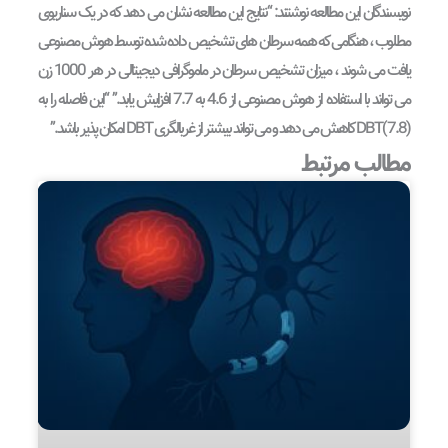
نویسندگان این مطالعه نوشتند: “نتایج این مطالعه نشان می دهد که در یک سناریوی
مطلوب ، هنگامی که همه سرطان های تشخیص داده شده توسط هوش مصنوعی
یافت می شوند ، میزان تشخیص سرطان در ماموگرافی دیجیتالی در هر 1000 زن
می تواند با استفاده از هوش مصنوعی از 4.6 به 7.7 افزایش یابد.” “این فاصله را به
(7.8 )DBT کاهش می دهد و می تواند بیشتر از غربالگری DBT امکان پذیر باشد.”
مطالب مرتبط