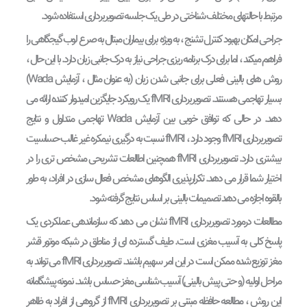
مرتبط با حالتهای مختلف شناختی در طی یک جلسه تصویربرداری استفاده شود.
جراحی امکان بهبود کنترل تشنج ، به ویژه برای بیماران مبتال به صرع لوب گیجگاهی را
فراهم میکند ، اما برای درک برنامه ریزی جراحی نیاز به درک جانبی زبان دارد. با این حال ،
روش های بالینی فعلی برای جانبی شدن زبان (به عنوان مثال ، آزمایش Wada)
بسیار تهاجمی هستند. تصویربرداری fMRI یک رویکرد جایگزین امیدوار کننده ارائه می
دهد. در حالی که توافق خوبی بین آزمایش Wada تهاجمی متداول و نتایج
تصویربرداری fMRI وجود دارد ، fMRI نسبت به درگیری نیمکره غیر غالب حساسیت
بیشتری دارد. تصویربرداری fMRI همچنین اطالعات تشریحی مشخص تری را در
اختیار شما قرار می دهد. تکرارپذیری الگوهای مشخص فعال سازی در افراد، به طور
بالقوه اجازه می دهد تصمیمات بالینی بر اساس نتایج گرفته شود.
مطالعات درمورد تصویربرداری fMRI نشان می دهد که سازماندهی عملکردی یک
پاسخ کلی به آسیب مغزی است. طیف گسترده ای از مناطق در شبکه موتور قشر
مغز توزیع شده ممکن است در این امر سهیم باشند. تصویربرداری fMRI می تواند به
مراحل اولیه (و حتی پیش بالینی) آسیب شناسی مغز حساس باشد. نمونه پیشگامانه
این روش ، مطالعه حافظه مبتنی بر تصویربرداری fMRI از گروهی از افراد به ظاهر