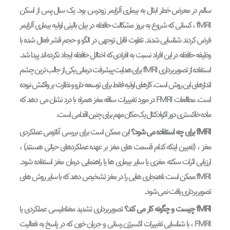
سالم در معرض خطر ابتال به بیماری آلزایمر زودرس بود. یک سال پس از اسکن
fMRI ، کسانی که شروع به بروز مشکالت حافظه در بیان بالینی اولیه بیماری آلزایمر
فرض کردند شناسایی شدند. تفاوت قابل توجهی در الگو و حجم قشر فعال شده با
وظیفه حافظه در این افراد نسبت به افرادی که اختالل حافظه ایجاد نکرده اند پیدا شد.
استفاده از تصویربرداری fMRI برای هدایت پیشرفت درمانی یکی از جالب ترین چشم
اندازهای این روش است. کارهای اولیه فقط برای توسعه دارو و نظارت بر واکنش نبوده
است. مطالعات FMRI در مورد تغییرات ساقه مغز همراه با درد نشان می دهد که
ماده خاکستری دور اکوادکتال یک مکان مهم برای چنین اقدامی است.
fMRI برای چه استفاده می شود؟
این ممکن است برای بررسی آناتومی عملکردی
مغز ، (تعیین اینکه کدام قسمت های مغز بر عهده عملکردهای حیاتی هستند) ،
ارزیابی اثرات سکته مغزی یا سایر بیماری ها یا راهنمایی درمان مغز استفاده شود.
fMRI ممکن است ناهنجاری هایی را در مغز تشخیص دهد که با سایر روش های
تصویربرداری یافت نمی شود.
fMRI چیست و چگونه کار می کند؟
تصویربرداری تشدید مغناطیسی عملکردی یا
FMRI ، با شناسایی تغییرات اکسیژن رسانی و جریان خون که در پاسخ به فعالیت