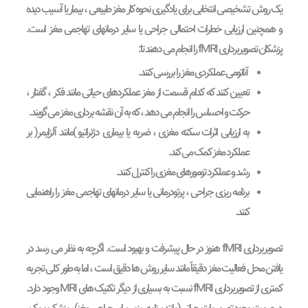
یک روش تشخیصی انتخابی برای یادگیری نحوه کار مغز طبیعی ، بیمار یا آسیب دیده
و همچنین ارزیابی خطرات احتمالی جراحی یا سایر درمانهای تهاجمی مغز است.
پزشکان تصویربرداری fMRI را انجام می دهند تا:
آناتومی عملکردی مغز را بررسی کنند.
تعیین کنند که کدام قسمت از مغز عملکردهای حیاتی مانند فکر ، گفتار ،
حرکت و احساس را انجام می دهد ، که به آن نقشه برداری مغز می گویند.
به ارزیابی اثرات سکته مغزی ، ضربه یا بیماری دژنراتیو )مانند آلزایمر( بر
عملکرد مغز کمک می کند.
رشد و عملکرد تومورهای مغزی را کنترل کنند.
برنامه ریزی جراحی ، پرتودرمانی یا سایر درمانهای تهاجمی مغز را راهنمایی
کنند.
تصویربرداری fMRI هنوز در حال پیشرفت و بهبود است. اگرچه به نظر می رسد در
یافتن محل فعالیت مغز دقیقاً مانند سایر روش ها دقیق است ، اما به طور کلی تجربه
کمتری از تصویربرداری fMRI نسبت به بسیاری از دیگر تکنیک های MRI وجود دارد.