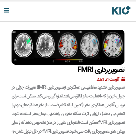
رش
ه
حتوا
تصویربرداری FMRI
آگوست 21, 2021
تصویربرداری تشدید مغناطیسی عملکردی (تصویربرداری fMRI) تغییرات جزئی در
جریان خون را که با فعالیت مغز اتفاق می افتد اندازه گیری می کند. ممکن است برای
بررسی آناتومی عملکردی مغز (تعیین اینکه کدام قسمت از مغز عملکردهای مهم را
انجام می دهند) ، ارزیابی اثرات سکته مغزی یا راهنمایی درمان مغز استفاده شود.
تصویربرداری fMRI ممکن است ناهنجاری هایی را در مغز تشخیص دهد که با سایر
روش های تصویربرداری یافت نمی شود. تصویربرداری fMRI در حال تبدیل شدن به