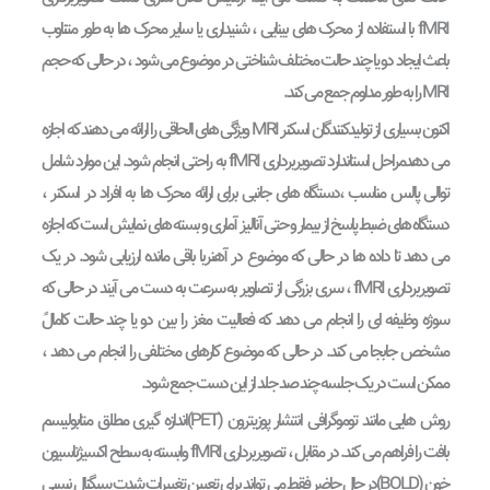
fMRI با استفاده از محرک های بینایی ، شنیداری یا سایر محرک ها به طور متناوب
باعث ایجاد دو یا چند حالت مختلف شناختی در موضوع می شود ، در حالی که حجم
MRI را به طور مداوم جمع می کند.
اکنون بسیاری از تولیدکنندگان اسکنر MRI ویژگی های الحاقی را ارائه می دهند که اجازه
می دهدمراحل استاندارد تصویربرداری fMRI به راحتی انجام شود. این موارد شامل
توالی پالس مناسب ،دستگاه های جانبی برای ارائه محرک ها به افراد در اسکنر ،
دستگاه های ضبط پاسخ از بیمار و حتی آنالیز آماری و بسته های نمایش است که اجازه
می دهد تا داده ها در حالی که موضوع در آهنربا باقی مانده ارزیابی شود. در یک
تصویربرداری fMRI ، سری بزرگی از تصاویر به سرعت به دست می آیند در حالی که
سوژه وظیفه ای را انجام می دهد که فعالیت مغز را بین دو یا چند حالت کامالً
مشخص جابجا می کند. در حالی که موضوع کارهای مختلفی را انجام می دهد ،
ممکن است در یک جلسه چند صد جلد از این دست جمع شود.
روش هایی مانند توموگرافی انتشار پوزیترون (PET)اندازه گیری مطلق متابولیسم
بافت را فراهم می کند. در مقابل ، تصویربرداری fMRI وابسته به سطح اکسیژناسیون
خون (BOLD)در حال حاضر فقط می تواند برای تعیین تغییرات شدت سیگنال نسبی