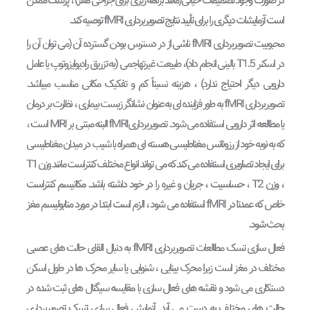
در صورت وجود تصمیمات حیاتی(مانند برنامه ریزی برای جراحی مغز) ، پزشک ممکن
است آزمایشات دیگری را برای تأیید نتایج تصویربرداری fMRI توصیه کند.
محبوبیت تصویربرداری fMRI ناشی از در دسترس بودن گسترده آن (می توان آن را
در اسکنر 5.T1 بالینی انجام داد)، طبیعت غیرتهاجمی (به تزریق رادیوایزوتوپ یا عامل
دارویی دیگر احتیاج ندارد) ، هزینه نسبتاً کم و تفکیک مکانی مناسب میباشد.
تصویربرداری fMRI به طور فزاینده ای به عنوان نشانگر زیست بیماری ، نظارت بر درمان
یا مطالعه اثر دارویی استفاده می شود. تصویربرداریfMRI البته مبتنی بر MRI است ،
که به نوبه خود از رزونانس مغناطیسی هسته ای همراه با شیب در میدان مغناطیسی
برای ایجاد تصاویری استفاده می کند که می تواند انواع مختلف کنتراست مانند وزن T1
، وزن T2 ، حساسیت ، جریان و غیره را در خود داشته باشد. مکانیسم کنتراست
خاص که عمدتا در fMRI استفاده می شود ، الزم است ابتدا در مورد متابولیسم مغز
بحث شود.
فعال سازی تسک مطالعات تصویربرداری fMRI به دنبال القای حالت های عصبی
مختلف در مغز است زیرا محرک بینایی ، شنوایی یا سایر محرک ها در طول اسکن
دستکاری می شود و نقشه های فعال سازی با مقایسه سیگنال های ثبت شده در
حالت های مختلف به دست می آید. آزمایش فعال سازی تسک تصویربرداری