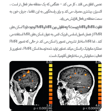
عصبی اتفاق می افتد ، کار می کند – هنگامی که یک منطقه مغز فعال تر است ،
اکسیژن بیشتری مصرف می کند و برای پاسخگویی به این تقاضا ، جریان خون به
سمت منطقه ی فعال افزایش می یابد.
تفاوت fMRI و MRI چیست؟ چه تفاوتی بین MRI و FMRI وجود دارد؟
اسکن های
FMRI از همان اصول اساسی فیزیک اتمی به عنوان اسکن های MRI استفاده می
کنند ، اما MRI ساختار تشریحی تصویر را اسکن می کند در حالی که تصویر FMRI
عملکرد متابولیک را اسکن میکند. تصاویر تولید شده توسط اسکن FMRI ، تصاویری از
فعالیت متابولیکی در ساختارهای آناتومیک است.