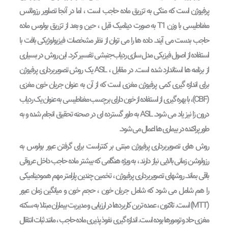
پرفیوژن است که متکی به تزریق ماده حاجب است ، اما در آنجا تصاویر رزونانس
مغناطیسی با وزن T1 به صورت دینامیک قبل ، حین و بعد از تزریق بولوس ماده
حاجب بدست می آیند. داده ها را می توان از نظر مشخصات فیزیولوژیکی بافت با
استفاده از اصول فیزیکی مدل سازی ردیاب-جنبشی تفسیر کرد. این روش در بسیاری
از برنامه ها استاندارد شده است. در مقابل ، ASL یک روش تصویربرداری پرفیوژن
برای اندازه گیری کمی پرفیوژن مغزی است که از آن به عنوان جریان خون مغزی
(CBF)، با بهره گیری از استفاده از خون دارای برچسب مغناطیسی به عنوان یک ردیاب
درون زا نیز یاد می شود. ASL به طور گسترده ای در صحنه تحقیق انجام شده و به
طور پراکنده در بیماری ها اعمال می شود.
روش های تصویربرداری پرفیوژن مبتنی بر کنتراست برای گرفتن عبور بولوس به
رزولوشن زمانی بالایی نیاز دارند ، به ویژه هنگامی که بیشتر ماده حاجب داخل عروقی
باقی بماند. روشهای تصویربرداری پرفیوژن ، تخمین چندین پارامتر مهم همودینامیکی
را هم شامل می شود که شامل جریان خون ، حجم خون و میانگین زمان عبور
(MTT) است. تاکنون ، عمده ترین کاربردها در ارزیابی و مدیریت بیماران مبتلا به سکته
مغزی حاد و تومورها بوده است. اندازه گیری نفوذ پذیری ماده حاجب ، مانند ثبات انتقال