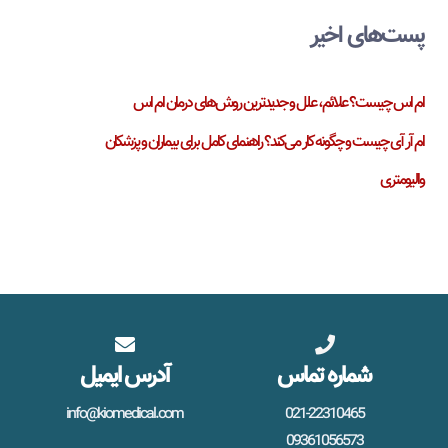
پست‌های اخیر
ام اس چیست؟ علائم، علل و جدیدترین روش‌های درمان ام اس
ام آر آی چیست و چگونه کار می‌کند؟ راهنمای کامل برای بیماران و پزشکان
والیومتری
شماره تماس
آدرس ایمیل
info@kiomedical.com
021-22310465
09361056573