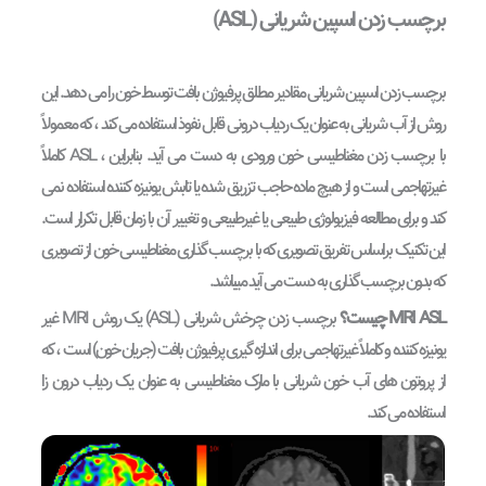
برچسب زدن اسپین شریانی (
ASL
)
برچسب زدن اسپین شریانی مقادیر مطلق پرفیوژن بافت توسط خون را می دهد. این
روش از آب شریانی به عنوان یک ردیاب درونی قابل نفوذ استفاده می کند ، که معمولاً
با برچسب زدن مغناطیسی خون ورودی به دست می آید. بنابراین ، ASL کاملاً
غیرتهاجمی است و از هیچ ماده حاجب تزریق شده یا تابش یونیزه کننده استفاده نمی
کند و برای مطالعه فیزیولوژی طبیعی یا غیرطبیعی و تغییر آن با زمان قابل تکرار است.
این تکنیک براساس تفریق تصویری که با برچسب گذاری مغناطیسی خون از تصویری
که بدون برچسب گذاری به دست می آید میباشد.
MRI ASL
چیست؟
برچسب زدن چرخش شریانی (ASL) یک روش MRI غیر
یونیزه کننده و کاملاً غیرتهاجمی برای اندازه گیری پرفیوژن بافت (جریان خون) است ، که
از پروتون های آب خون شریانی با مارک مغناطیسی به عنوان یک ردیاب درون زا
استفاده می کند.