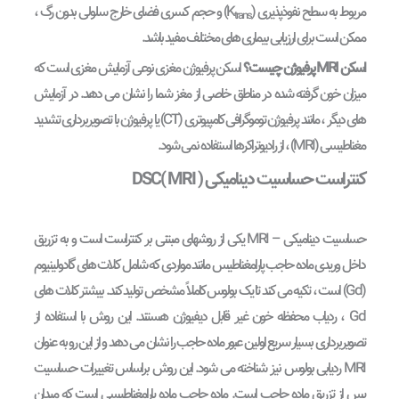
مربوط به سطح نفوذپذیری (K
) و حجم کسری فضای خارج سلولی بدون رگ ،
trans
ممکن است برای ارزیابی بیماری های مختلف مفید باشد.
اسکن MRI پرفیوژن چیست؟
اسکن پرفیوژن مغزی نوعی آزمایش مغزی است که
میزان خون گرفته شده در مناطق خاصی از مغز شما را نشان می دهد. در آزمایش
های دیگر ، مانند پرفیوژن توموگرافی کامپیوتری (CT) یا پرفیوژن با تصویربرداری تشدید
مغناطیسی (MRI) ، از رادیوتراکرها استفاده نمی شود.
کنتراست حساسیت دینامیکی DSC( MRI )
حساسیت دینامیکی – MRI یکی از روشهای مبتنی بر کنتراست است و به تزریق
داخل وریدی ماده حاجب پارامغناطیس مانند مواردی که شامل کلات های گادولینیوم
(Gd) است ، تکیه می کند تا یک بولوس کاملاً مشخص تولید کند. بیشتر کلات های
Gd ، ردیاب محفظه خون غیر قابل دیفیوژن هستند. این روش با استفاده از
تصویربرداری بسیار سریع اولین عبور ماده حاجب را نشان می دهد و از این رو به عنوان
MRI ردیابی بولوس نیز شناخته می شود. این روش براساس تغییرات حساسیت
پس از تزریق ماده حاجب است. ماده حاجب ماده پارامغناطیسی است که میدان