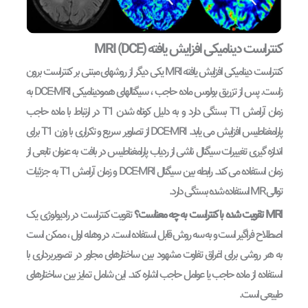
کنتراست دینامیکی افزایش یافته (
DCE
)
MRI
کنتراست دینامیکی افزایش یافته MRI یکی دیگر از روشهای مبتنی بر کنتراست برون
زاست. پس از تزریق بولوس ماده حاجب ، سیگنالهای همودینامیکی DCE-MRI به
زمان آرامش T1 بستگی دارد و به دلیل کوتاه شدن T1 در ارتباط با ماده حاجب
پارامغناطیس افزایش می یابد. DCE-MRI از تصاویر سریع و تکراری با وزن T1 برای
اندازه گیری تغییرات سیگنال ناشی از ردیاب پارامغناطیس در بافت به عنوان تابعی از
زمان استفاده می کند. رابطه بین سیگنال DCE-MRI و زمان آرامش T1 به جزئیات
توالی MR استفاده شده بستگی دارد.
MRI تقویت شده با کنتراست به
چه معناست؟
تقویت کنتراست در رادیولوژی یک
اصطلاح فراگیر است و به سه روش قابل استفاده است. در وهله اول ، ممکن است
به هر روشی برای اغراق تفاوت مشهود بین ساختارهای مجاور در تصویربرداری با
استفاده از ماده حاجب یا عوامل حاجب اشاره کند. این شامل تمایز بین ساختارهای
طبیعی است.