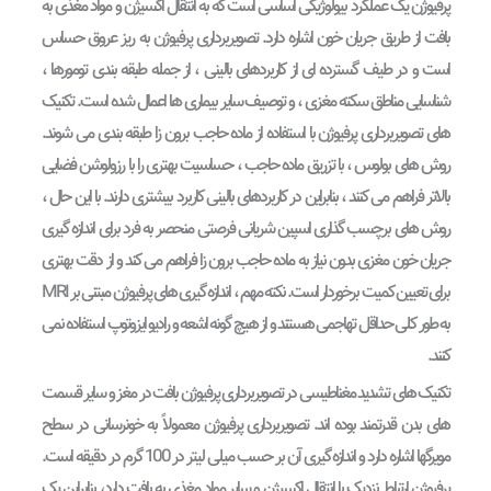
پرفیوژن یک عملکرد بیولوژیکی اساسی است که به انتقال اکسیژن و مواد مغذی به
بافت از طریق جریان خون اشاره دارد. تصویربرداری پرفیوژن به ریز عروق حساس
است و در طیف گسترده ای از کاربردهای بالینی ، از جمله طبقه بندی تومورها ،
شناسایی مناطق سکته مغزی ، و توصیف سایر بیماری ها اعمال شده است. تکنیک
های تصویربرداری پرفیوژن با استفاده از ماده حاجب برون زا طبقه بندی می شوند.
روش های بولوس ، با تزریق ماده حاجب ، حساسیت بهتری را با رزولوشن فضایی
بالاتر فراهم می کنند ، بنابراین در کاربردهای بالینی کاربرد بیشتری دارند. با این حال ،
روش های برچسب گذاری اسپین شریانی فرصتی منحصر به فرد برای اندازه گیری
جریان خون مغزی بدون نیاز به ماده حاجب برون زا فراهم می کند و از دقت بهتری
برای تعیین کمیت برخوردار است. نکته مهم ، اندازه گیری های پرفیوژن مبتنی بر MRI
به طور کلی حداقل تهاجمی هستند و از هیچ گونه اشعه و رادیو ایزوتوپ استفاده نمی
کنند.
تکنیک های تشدید مغناطیسی در تصویربرداری پرفیوژن بافت در مغز و سایر قسمت
های بدن قدرتمند بوده اند. تصویربرداری پرفیوژن معمولاً به خونرسانی در سطح
مویرگها اشاره دارد و اندازه گیری آن بر حسب میلی لیتر در 100 گرم در دقیقه است.
پرفیوژن ارتباط نزدیک با انتقال اکسیژن و سایر مواد مغذی به بافت دارد، بنابراین یک