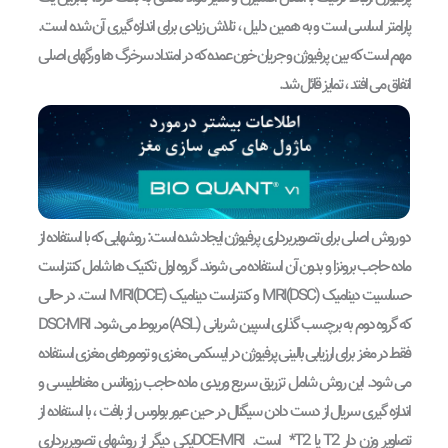
پارامتر اساسی است و به همین دلیل ، تلاش زیادی برای اندازه گیری آن شده است.
مهم است که بین پرفیوژن و جریان خون عمده که در امتداد سرخرگ ها و رگهای اصلی
اتفاق می افتد ، تمایز قائل شد.
دو روش اصلی برای تصویربرداری پرفیوژن ایجاد شده است: روشهایی که با استفاده از
ماده حاجب برونزا و بدون آن استفاده می شوند. گروه اول تکنیک ها شامل کنتراست
حساسیت دینامیک MRI(DSC) و کنتراست دینامیک MRI(DCE) است. در حالی
که گروه دوم به برچسب گذاری اسپین شریانی (ASL) مربوط می شود. DSC-MRI
فقط در مغز برای ارزیابی بالینی پرفیوژن در ایسکمی مغزی و تومورهای مغزی استفاده
می شود. این روش شامل تزریق سریع وریدی ماده حاجب رزونانس مغناطیسی و
اندازه گیری سریال از دست دادن سیگنال در حین عبور بولوس از بافت ، با استفاده از
تصاویر وزن دار T2 یا T2* است. DCE-MRIیکی دیگر از روشهای تصویربرداری