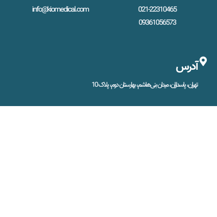
info@kiomedical.com
021-22310465
09361056573
آدرس
تهران، پاسداران، میدان بنی‌هاشم، بهارستان دوم، پلاک 10